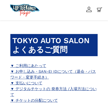
コ
ン
ログイン
カ
テ
ン
右
ツ
と
に
左
ス
TOKYO AUTO SALON
の
キ
矢
よくあるご質問
ッ
印
プ
を
す
使
▼ ご利用にあたって
る
っ
▼ お申し込み・SAN-EI IDについて（退会・パス
て
ワード・変更手続き）
ス
▼ 支払いについて
ラ
▼ デジタルチケットの 発券方法 /入場方法につい
イ
て
ド
▼ チケットの分配について
シ