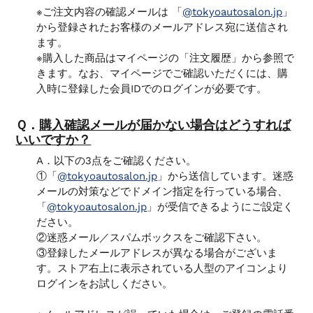
※ご注文内容の確認メールは 「
@tokyoautosalon.jp
」
から登録されたお客様のメールアドレス宛に送信され
ます。
※購入した商品はマイページの「注文履歴」から参照で
きます。なお、マイページでご確認いただくには、購
入時に登録した会員IDでのログインが必要です。
Ｑ．
購入確認メールが届かない場合はどうすれば
いいですか？
A．
以下の3点をご確認ください。
①
「
@tokyoautosalon.jp
」
から送信しています。迷惑
メールの対策などでドメイン指定を行っている場合、
「
@tokyoautosalon.jp
」が受信できるようにご設定く
ださい。
②迷惑メール／スパムボックスをご確認下さい。
③登録したメールアドレスが異なる場合がございま
す。ストア右上に表示されている人型のアイコンより
ログインをお試しください。