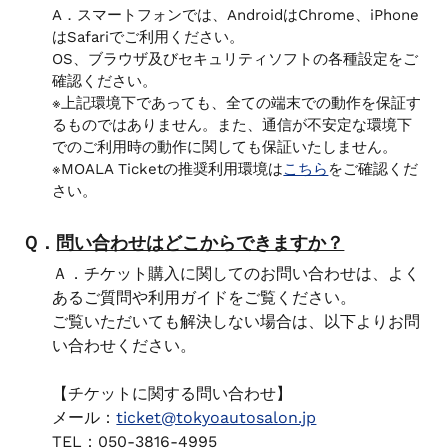
を
A．
スマートフォンでは、AndroidはChrome、iPhone
はSafariでご利用ください。
使
OS、ブラウザ及びセキュリティソフトの各種設定をご
用
確認ください。
し
※上記環境下であっても、全ての端末での動作を保証す
て
るものではありません。また、通信が不安定な環境下
い
でのご利用時の動作に関しても保証いたしません。
る
※MOALA Ticketの推奨利用環境は
こちら
をご確認くだ
場
さい。
合
は
Ｑ．
問い合わせはどこからできますか？
左
Ａ．チケット購入に関してのお問い合わせは、よく
右
あるご質問や利用ガイドをご覧ください。
に
ご覧いただいても解決しない場合は、以下よりお問
ス
い合わせください。
ワ
イ
【チケットに関する問い合わせ】
プ
メール：
ticket@tokyoautosalon.jp
し
TEL
：
050-3816-4995
ま